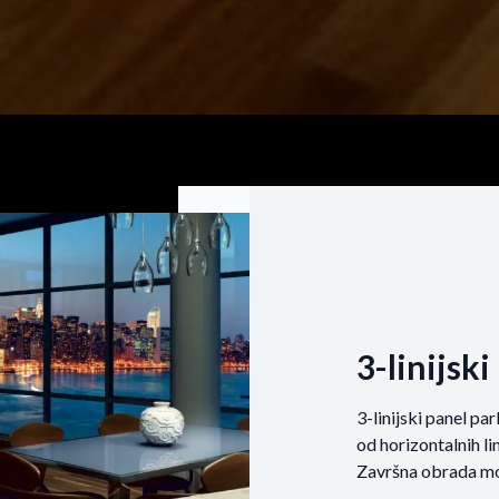
3-linijsk
3-linijski panel pa
od horizontalnih li
Završna obrada može