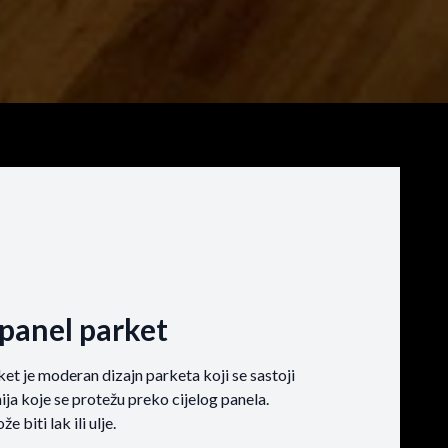
i panel parket
rket je moderan dizajn parketa koji se sastoji
nija koje se protežu preko cijelog panela.
 biti lak ili ulje.