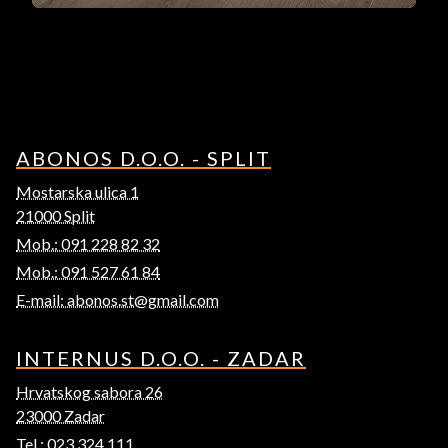
ABONOS D.O.O. - SPLIT
Mostarska ulica 1
21000 Split
Mob.: 091 228 82 32
Mob.: 091 527 61 84
E-mail: abonos.st@gmail.com
INTERNUS D.O.O. - ZADAR
Hrvatskog sabora 26
23000 Zadar
Tel.: 023 324 111