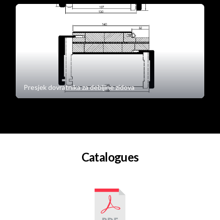
Presjek dovratnika za debljine zidova
Catalogues