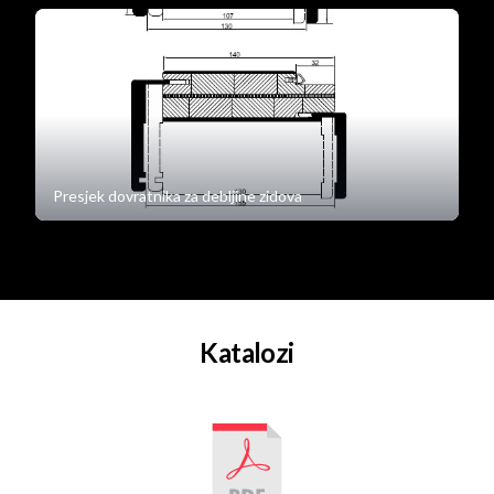
Presjek dovratnika za debljine zidova
Katalozi