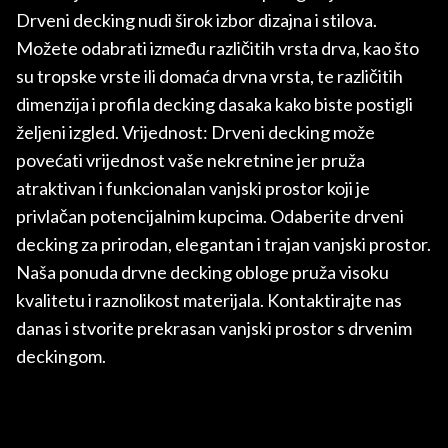
Drveni decking nudi širok izbor dizajna i stilova.
Možete odabrati između različitih vrsta drva, kao što
su tropske vrste ili domaća drvna vrsta, te različitih
dimenzija i profila decking dasaka kako biste postigli
željeni izgled. Vrijednost: Drveni decking može
povećati vrijednost vaše nekretnine jer pruža
atraktivan i funkcionalan vanjski prostor koji je
privlačan potencijalnim kupcima. Odaberite drveni
decking za prirodan, elegantan i trajan vanjski prostor.
Naša ponuda drvne decking obloge pruža visoku
kvalitetu i raznolikost materijala. Kontaktirajte nas
danas i stvorite prekrasan vanjski prostor s drvenim
deckingom.