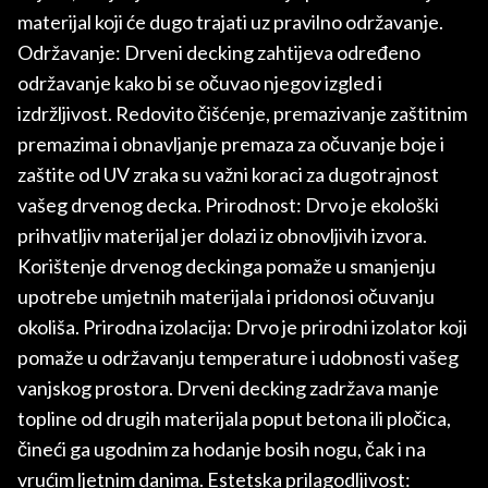
materijal koji će dugo trajati uz pravilno održavanje.
Održavanje: Drveni decking zahtijeva određeno
održavanje kako bi se očuvao njegov izgled i
izdržljivost. Redovito čišćenje, premazivanje zaštitnim
premazima i obnavljanje premaza za očuvanje boje i
zaštite od UV zraka su važni koraci za dugotrajnost
vašeg drvenog decka. Prirodnost: Drvo je ekološki
prihvatljiv materijal jer dolazi iz obnovljivih izvora.
Korištenje drvenog deckinga pomaže u smanjenju
upotrebe umjetnih materijala i pridonosi očuvanju
okoliša. Prirodna izolacija: Drvo je prirodni izolator koji
pomaže u održavanju temperature i udobnosti vašeg
vanjskog prostora. Drveni decking zadržava manje
topline od drugih materijala poput betona ili pločica,
čineći ga ugodnim za hodanje bosih nogu, čak i na
vrućim ljetnim danima. Estetska prilagodljivost: