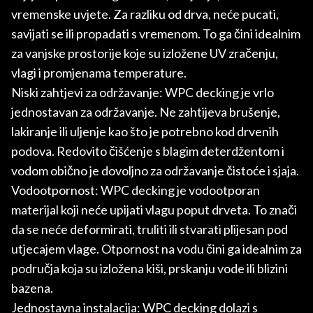
vremenske uvjete. Za razliku od drva, neće pucati,
savijati se ili propadati s vremenom. To ga čini idealnim
za vanjske prostorije koje su izložene UV zračenju,
vlagi i promjenama temperature.
Niski zahtjevi za održavanje: WPC decking je vrlo
jednostavan za održavanje. Ne zahtijeva brušenje,
lakiranje ili uljenje kao što je potrebno kod drvenih
podova. Redovito čišćenje s blagim deterdžentom i
vodom obično je dovoljno za održavanje čistoće i sjaja.
Vodootpornost: WPC decking je vodootporan
materijal koji neće upijati vlagu poput drveta. To znači
da se neće deformirati, truliti ili stvarati plijesan pod
utjecajem vlage. Otpornost na vodu čini ga idealnim za
područja koja su izložena kiši, prskanju vode ili blizini
bazena.
Jednostavna instalacija: WPC decking dolazi s