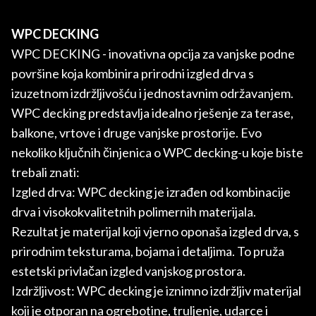
WPC DECKING
WPC DECKING - inovativna opcija za vanjske podne
površine koja kombinira prirodni izgled drva s
izuzetnom izdržljivošću i jednostavnim održavanjem.
WPC decking predstavlja idealno rješenje za terase,
balkone, vrtove i druge vanjske prostorije. Evo
nekoliko ključnih činjenica o WPC decking-u koje biste
trebali znati:
Izgled drva: WPC decking je izrađen od kombinacije
drva i visokokvalitetnih polimernih materijala.
Rezultat je materijal koji vjerno oponaša izgled drva, s
prirodnim teksturama, bojama i detaljima. To pruža
estetski privlačan izgled vanjskog prostora.
Izdržljivost: WPC decking je iznimno izdržljiv materijal
koji je otporan na ogrebotine, truljenje, udarce i