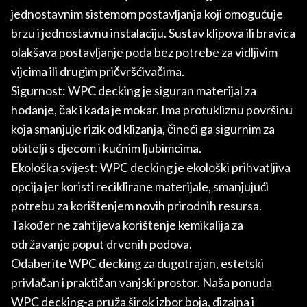
jednostavnim sistemom postavljanja koji omogućuje
brzu i jednostavnu instalaciju. Sustav klipova ili bravica
olakšava postavljanje poda bez potrebe za vidljivim
vijcima ili drugim pričvršćivačima.
Sigurnost: WPC decking je siguran materijal za
hodanje, čak i kada je mokar. Ima protukliznu površinu
koja smanjuje rizik od klizanja, čineći ga sigurnim za
obitelji s djecom i kućnim ljubimcima.
Ekološka svijest: WPC decking je ekološki prihvatljiva
opcija jer koristi reciklirane materijale, smanjujući
potrebu za korištenjem novih prirodnih resursa.
Također ne zahtijeva korištenje kemikalija za
održavanje poput drvenih podova.
Odaberite WPC decking za dugotrajan, estetski
privlačan i praktičan vanjski prostor. Naša ponuda
WPC decking-a pruža širok izbor boja, dizajna i