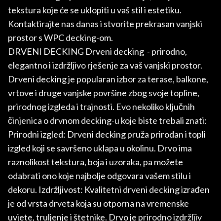
tekstura koje će se uklopiti u vaš stil i estetiku.
Kontaktirajte nas danas i stvorite prekrasan vanjski
prostor s WPC decking-om.
DRVENI DECKING Drveni decking - prirodno,
elegantno i izdržljivo rješenje za vaš vanjski prostor.
Drveni decking je popularan izbor za terase, balkone,
vrtove i druge vanjske površine zbog svoje topline,
prirodnog izgleda i trajnosti. Evo nekoliko ključnih
činjenica o drvnom decking-u koje biste trebali znati:
Prirodni izgled: Drveni decking pruža prirodan i topli
izgled koji se savršeno uklapa u okolinu. Drvo ima
raznolikost tekstura, boja i uzoraka, pa možete
odabrati ono koje najbolje odgovara vašem stilu i
dekoru. Izdržljivost: Kvalitetni drveni decking izrađen
je od vrsta drveta koja su otporna na vremenske
uvjete, truljenje i štetnike. Drvo je prirodno izdržljiv