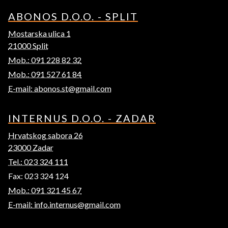
ABONOS D.O.O. - SPLIT
Mostarska ulica 1
21000 Split
Mob.: 091 228 82 32
Mob.: 091 527 61 84
E-mail: abonos.st@gmail.com
INTERNUS D.O.O. - ZADAR
Hrvatskog sabora 26
23000 Zadar
Tel.: 023 324 111
Fax: 023 324 124
Mob.: 091 321 45 67
E-mail: info.internus@gmail.com