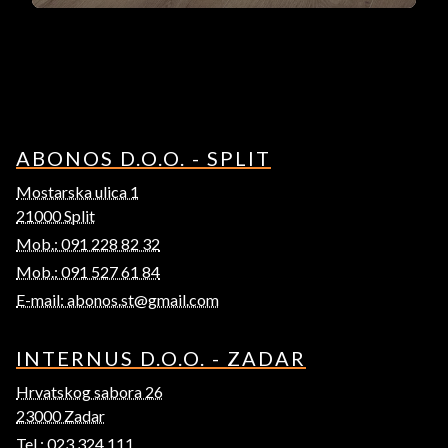
ABONOS D.O.O. - SPLIT
Mostarska ulica 1
21000 Split
Mob.: 091 228 82 32
Mob.: 091 527 61 84
E-mail: abonos.st@gmail.com
INTERNUS D.O.O. - ZADAR
Hrvatskog sabora 26
23000 Zadar
Tel.: 023 324 111